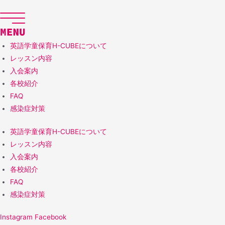
コ
ン
テ
ン
英語学童保育H-CUBEについて
ツ
レッスン内容
へ
入会案内
ス
各校紹介
キ
FAQ
ッ
感染症対策
プ
英語学童保育H-CUBEについて
レッスン内容
入会案内
各校紹介
FAQ
感染症対策
Instagram
Facebook