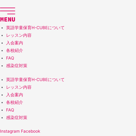
コ
ン
テ
ン
英語学童保育H-CUBEについて
ツ
レッスン内容
へ
入会案内
ス
各校紹介
キ
FAQ
ッ
感染症対策
プ
英語学童保育H-CUBEについて
レッスン内容
入会案内
各校紹介
FAQ
感染症対策
Instagram
Facebook