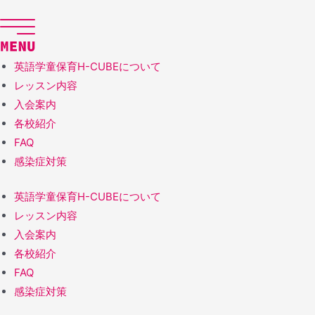
コ
ン
テ
ン
英語学童保育H-CUBEについて
ツ
レッスン内容
へ
入会案内
ス
各校紹介
キ
FAQ
ッ
感染症対策
プ
英語学童保育H-CUBEについて
レッスン内容
入会案内
各校紹介
FAQ
感染症対策